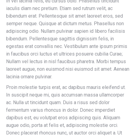
In vel lacinia felis, eu cursus odio. Phasellus tincidunt
iaculis diam nec pretium. Etiam sed rutrum velit, ac
bibendum erat. Pellentesque sit amet laoreet eros, sed
semper neque. Quisque at dictum metus. Phasellus non
adipiscing odio. Nullam pulvinar sapien id libero facilisis
bibendum. Pellentesque sagittis dignissim felis, in
egestas erat convallis nec. Vestibulum ante ipsum primis
in faucibus orci luctus et ultrices posuere cubilia Curae;
Nullam vel lectus in nisl faucibus pharetra. Morbi tempus
laoreet augue, non euismod nisi euismod sit amet. Aenean
lacinia ornare pulvinar.
Proin molestie turpis erat, ac dapibus mauris eleifend ut.
In suscipit neque mi, quis accumsan massa ullamcorper
ac. Nulla ut tincidunt quam. Duis a risus sed dolor
fermentum varius rhoncus in dolor. Donec imperdiet
dapibus est, eu volutpat eros adipiscing quis. Aliquam
augue odio, porta at felis et, adipiscing molestie orci.
Donec placerat rhoncus nunc, ut auctor orci aliquet a. Ut