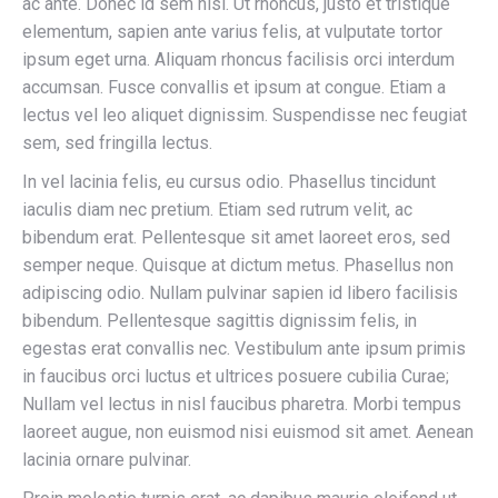
ac ante. Donec id sem nisl. Ut rhoncus, justo et tristique
elementum, sapien ante varius felis, at vulputate tortor
ipsum eget urna. Aliquam rhoncus facilisis orci interdum
accumsan. Fusce convallis et ipsum at congue. Etiam a
lectus vel leo aliquet dignissim. Suspendisse nec feugiat
sem, sed fringilla lectus.
In vel lacinia felis, eu cursus odio. Phasellus tincidunt
iaculis diam nec pretium. Etiam sed rutrum velit, ac
bibendum erat. Pellentesque sit amet laoreet eros, sed
semper neque. Quisque at dictum metus. Phasellus non
adipiscing odio. Nullam pulvinar sapien id libero facilisis
bibendum. Pellentesque sagittis dignissim felis, in
egestas erat convallis nec. Vestibulum ante ipsum primis
in faucibus orci luctus et ultrices posuere cubilia Curae;
Nullam vel lectus in nisl faucibus pharetra. Morbi tempus
laoreet augue, non euismod nisi euismod sit amet. Aenean
lacinia ornare pulvinar.