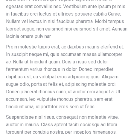
egestas erat convallis nec. Vestibulum ante ipsum primis
in faucibus orci luctus et ultrices posuere cubilia Curae;
Nullam vel lectus in nisl faucibus pharetra. Morbi tempus
laoreet augue, non euismod nisi euismod sit amet. Aenean
lacinia ornare pulvinar.
Proin molestie turpis erat, ac dapibus mauris eleifend ut.
In suscipit neque mi, quis accumsan massa ullamcorper
ac. Nulla ut tincidunt quam. Duis a risus sed dolor
fermentum varius rhoncus in dolor. Donec imperdiet
dapibus est, eu volutpat eros adipiscing quis. Aliquam
augue odio, porta at felis et, adipiscing molestie orci.
Donec placerat rhoncus nunc, ut auctor orci aliquet a. Ut
accumsan, leo vulputate rhoncus pharetra, sem erat
tincidunt urna, id porttitor eros sem ut felis.
Suspendisse nisl risus, consequat non molestie vitae,
auctor in mauris. Class aptent taciti sociosqu ad litora
torquent per conubia nostra, per inceptos himenaeos.