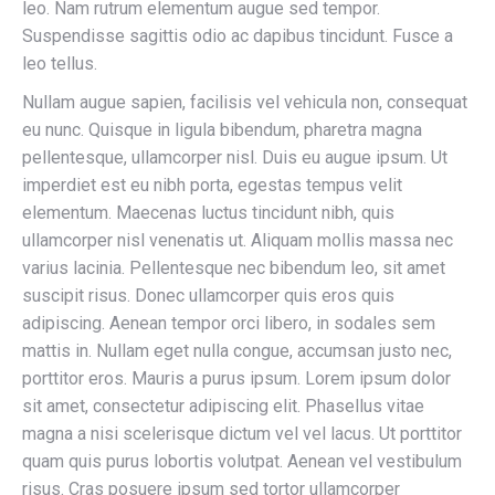
leo. Nam rutrum elementum augue sed tempor.
Suspendisse sagittis odio ac dapibus tincidunt. Fusce a
leo tellus.
Nullam augue sapien, facilisis vel vehicula non, consequat
eu nunc. Quisque in ligula bibendum, pharetra magna
pellentesque, ullamcorper nisl. Duis eu augue ipsum. Ut
imperdiet est eu nibh porta, egestas tempus velit
elementum. Maecenas luctus tincidunt nibh, quis
ullamcorper nisl venenatis ut. Aliquam mollis massa nec
varius lacinia. Pellentesque nec bibendum leo, sit amet
suscipit risus. Donec ullamcorper quis eros quis
adipiscing. Aenean tempor orci libero, in sodales sem
mattis in. Nullam eget nulla congue, accumsan justo nec,
porttitor eros. Mauris a purus ipsum. Lorem ipsum dolor
sit amet, consectetur adipiscing elit. Phasellus vitae
magna a nisi scelerisque dictum vel vel lacus. Ut porttitor
quam quis purus lobortis volutpat. Aenean vel vestibulum
risus. Cras posuere ipsum sed tortor ullamcorper