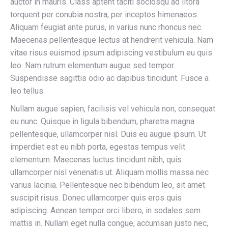
auctor in mauris. Class aptent taciti sociosqu ad litora
torquent per conubia nostra, per inceptos himenaeos.
Aliquam feugiat ante purus, in varius nunc rhoncus nec.
Maecenas pellentesque lectus at hendrerit vehicula. Nam
vitae risus euismod ipsum adipiscing vestibulum eu quis
leo. Nam rutrum elementum augue sed tempor.
Suspendisse sagittis odio ac dapibus tincidunt. Fusce a
leo tellus.
Nullam augue sapien, facilisis vel vehicula non, consequat
eu nunc. Quisque in ligula bibendum, pharetra magna
pellentesque, ullamcorper nisl. Duis eu augue ipsum. Ut
imperdiet est eu nibh porta, egestas tempus velit
elementum. Maecenas luctus tincidunt nibh, quis
ullamcorper nisl venenatis ut. Aliquam mollis massa nec
varius lacinia. Pellentesque nec bibendum leo, sit amet
suscipit risus. Donec ullamcorper quis eros quis
adipiscing. Aenean tempor orci libero, in sodales sem
mattis in. Nullam eget nulla congue, accumsan justo nec,