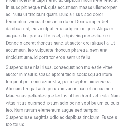
Proin molestie turpis erat, ac dapibus mauris eleifend ut.
In suscipit neque mi, quis accumsan massa ullamcorper
ac. Nulla ut tincidunt quam. Duis a risus sed dolor
fermentum varius rhoncus in dolor. Donec imperdiet
dapibus est, eu volutpat eros adipiscing quis. Aliquam
augue odio, porta at felis et, adipiscing molestie orci.
Donec placerat rhoncus nunc, ut auctor orci aliquet a. Ut
accumsan, leo vulputate rhoncus pharetra, sem erat
tincidunt urna, id porttitor eros sem ut felis.
Suspendisse nisl risus, consequat non molestie vitae,
auctor in mauris. Class aptent taciti sociosqu ad litora
torquent per conubia nostra, per inceptos himenaeos.
Aliquam feugiat ante purus, in varius nunc rhoncus nec.
Maecenas pellentesque lectus at hendrerit vehicula. Nam
vitae risus euismod ipsum adipiscing vestibulum eu quis
leo. Nam rutrum elementum augue sed tempor.
Suspendisse sagittis odio ac dapibus tincidunt. Fusce a
leo tellus.