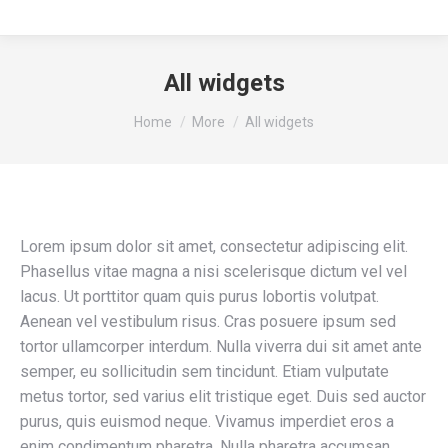
All widgets
You are here:
Home
More
All widgets
Lorem ipsum dolor sit amet, consectetur adipiscing elit.
Phasellus vitae magna a nisi scelerisque dictum vel vel
lacus. Ut porttitor quam quis purus lobortis volutpat.
Aenean vel vestibulum risus. Cras posuere ipsum sed
tortor ullamcorper interdum. Nulla viverra dui sit amet ante
semper, eu sollicitudin sem tincidunt. Etiam vulputate
metus tortor, sed varius elit tristique eget. Duis sed auctor
purus, quis euismod neque. Vivamus imperdiet eros a
enim condimentum pharetra. Nulla pharetra accumsan