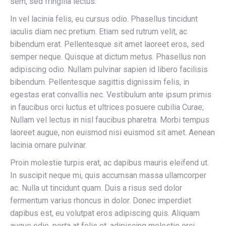
sem, sed fringilla lectus.
In vel lacinia felis, eu cursus odio. Phasellus tincidunt
iaculis diam nec pretium. Etiam sed rutrum velit, ac
bibendum erat. Pellentesque sit amet laoreet eros, sed
semper neque. Quisque at dictum metus. Phasellus non
adipiscing odio. Nullam pulvinar sapien id libero facilisis
bibendum. Pellentesque sagittis dignissim felis, in
egestas erat convallis nec. Vestibulum ante ipsum primis
in faucibus orci luctus et ultrices posuere cubilia Curae;
Nullam vel lectus in nisl faucibus pharetra. Morbi tempus
laoreet augue, non euismod nisi euismod sit amet. Aenean
lacinia ornare pulvinar.
Proin molestie turpis erat, ac dapibus mauris eleifend ut.
In suscipit neque mi, quis accumsan massa ullamcorper
ac. Nulla ut tincidunt quam. Duis a risus sed dolor
fermentum varius rhoncus in dolor. Donec imperdiet
dapibus est, eu volutpat eros adipiscing quis. Aliquam
augue odio, porta at felis et, adipiscing molestie orci.