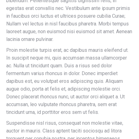
bibendum. Pellentesque sagittis dignissim felis, in
egestas erat convallis nec. Vestibulum ante ipsum primis
in faucibus orci luctus et ultrices posuere cubilia Curae;
Nullam vel lectus in nisl faucibus pharetra. Morbi tempus
laoreet augue, non euismod nisi euismod sit amet. Aenean
lacinia ornare pulvinar.
Proin molestie turpis erat, ac dapibus mauris eleifend ut.
In suscipit neque mi, quis accumsan massa ullamcorper
ac. Nulla ut tincidunt quam. Duis a risus sed dolor
fermentum varius rhoncus in dolor. Donec imperdiet
dapibus est, eu volutpat eros adipiscing quis. Aliquam
augue odio, porta at felis et, adipiscing molestie orci.
Donec placerat rhoncus nunc, ut auctor orci aliquet a. Ut
accumsan, leo vulputate rhoncus pharetra, sem erat
tincidunt urna, id porttitor eros sem ut felis.
Suspendisse nisl risus, consequat non molestie vitae,
auctor in mauris. Class aptent taciti sociosqu ad litora
torquent per conubia nostra, per inceptos himenaeos.