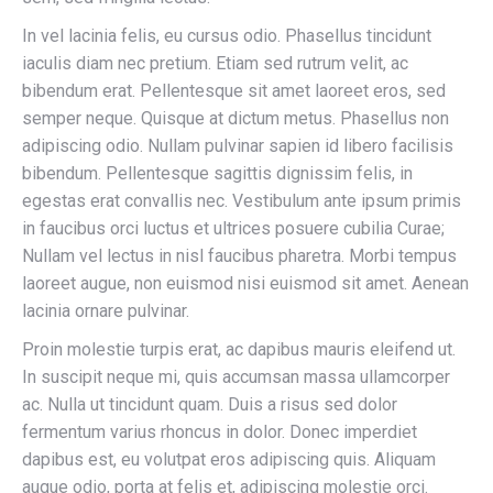
In vel lacinia felis, eu cursus odio. Phasellus tincidunt
iaculis diam nec pretium. Etiam sed rutrum velit, ac
bibendum erat. Pellentesque sit amet laoreet eros, sed
semper neque. Quisque at dictum metus. Phasellus non
adipiscing odio. Nullam pulvinar sapien id libero facilisis
bibendum. Pellentesque sagittis dignissim felis, in
egestas erat convallis nec. Vestibulum ante ipsum primis
in faucibus orci luctus et ultrices posuere cubilia Curae;
Nullam vel lectus in nisl faucibus pharetra. Morbi tempus
laoreet augue, non euismod nisi euismod sit amet. Aenean
lacinia ornare pulvinar.
Proin molestie turpis erat, ac dapibus mauris eleifend ut.
In suscipit neque mi, quis accumsan massa ullamcorper
ac. Nulla ut tincidunt quam. Duis a risus sed dolor
fermentum varius rhoncus in dolor. Donec imperdiet
dapibus est, eu volutpat eros adipiscing quis. Aliquam
augue odio, porta at felis et, adipiscing molestie orci.